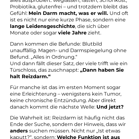
alles ausprobiert: weglassen, fasten, Schonkost,
Probiotika, glutenfrei – und trotzdem bleibt das
Gefühl:
Mein Darm macht, was er will.
Und oft
ist es nicht nur eine kurze Phase, sondern eine
lange Leidensgeschichte
, die sich über
Monate oder sogar
viele Jahre
zieht.
Dann kommen die Befunde: Blutbild
unauffällig. Magen- und Darmspiegelung ohne
Befund. „Alles in Ordnung.“
Und dann fällt dieser Satz, der viele trifft wie ein
Türschloss, das zuschnappt:
„Dann haben Sie
halt Reizdarm.“
Für manche ist das im ersten Moment sogar
eine Erleichterung – wenigstens kein Tumor,
keine chronische Entzündung. Aber direkt
danach kommt die nächste Welle:
Und jetzt?
Die Wahrheit ist: Reizdarm ist häufig nicht das
Ende der Suche, sondern der Hinweis, dass wir
anders
suchen müssen. Nicht nur „Ist etwas
kaputt?“, sondern:
Welche Funktion ist aus