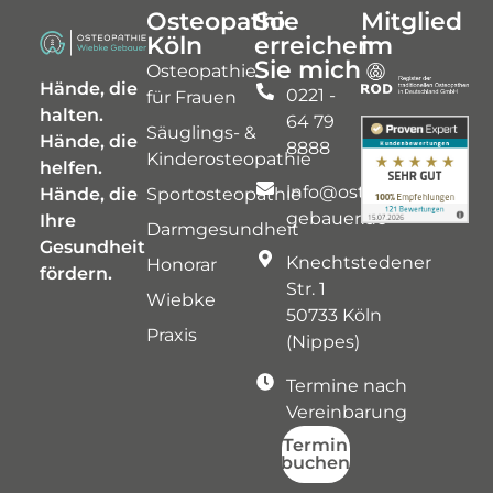
Osteopathie
So
Mitglied
Köln
erreichen
im
Sie mich
Osteopathie
Hände, die
0221 -
für Frauen
halten.
64 79
Säuglings- &
Hände, die
8888
Kinderosteopathie
helfen.
info@osteopathie-
Hände, die
Sportosteopathie
gebauer.de
Ihre
Darmgesundheit
Gesundheit
Knechtstedener
Honorar
fördern.
Str. 1
Wiebke
50733 Köln
Praxis
(Nippes)
Termine nach
Vereinbarung
Termin
buchen