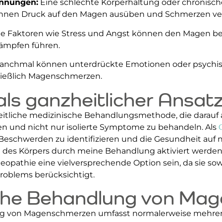
annungen:
Eine schlechte Körperhaltung oder chronis
nnen Druck auf den Magen ausüben und Schmerzen ve
e Faktoren wie Stress und Angst können den Magen be
ämpfen führen.
nchmal können unterdrückte Emotionen oder psychisc
ließlich Magenschmerzen.
ls ganzheitlicher Ansat
eitliche medizinische Behandlungsmethode, die darauf a
ten und nicht nur isolierte Symptome zu behandeln. Als
Beschwerden zu identifizieren und die Gesundheit auf n
e des Körpers durch meine Behandlung aktiviert werden.
pathie eine vielversprechende Option sein, da sie sow
roblems berücksichtigt.
che Behandlung von Ma
g von Magenschmerzen umfasst normalerweise mehrere