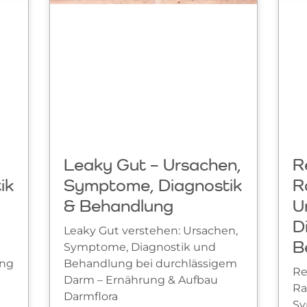
Leaky Gut – Ursachen,
R
ik
Symptome, Diagnostik
R
& Behandlung
U
D
Leaky Gut verstehen: Ursachen,
B
Symptome, Diagnostik und
ung
Behandlung bei durchlässigem
Re
Darm – Ernährung & Aufbau
Ra
Darmflora
Sy