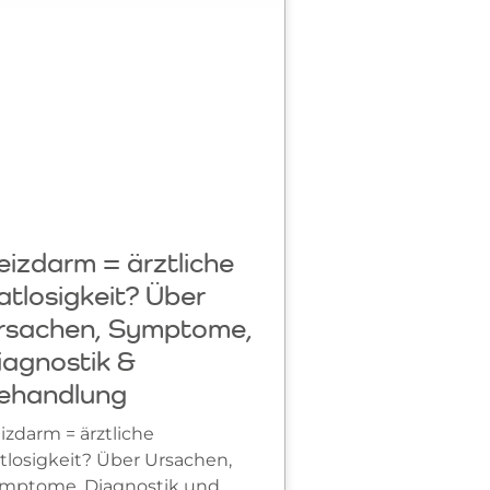
eizdarm = ärztliche
atlosigkeit? Über
rsachen, Symptome,
iagnostik &
ehandlung
izdarm = ärztliche
tlosigkeit? Über Ursachen,
mptome, Diagnostik und