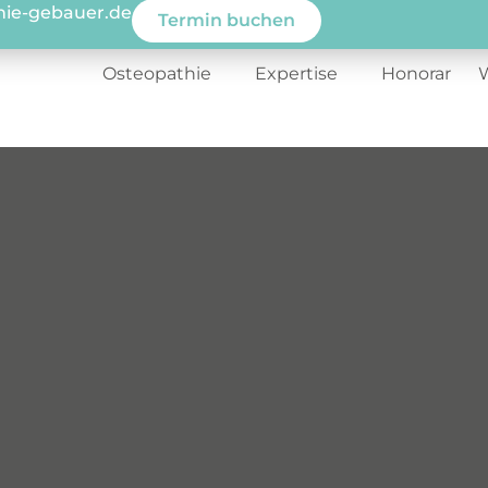
hie-gebauer.de
Termin buchen
Osteopathie
Expertise
Honorar