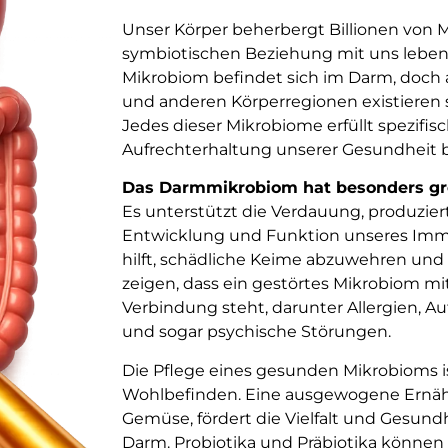
Unser Körper beherbergt Billionen von M
symbiotischen Beziehung mit uns leben
Mikrobiom befindet sich im Darm, doch 
und anderen Körperregionen existieren 
Jedes dieser Mikrobiome erfüllt spezifis
Aufrechterhaltung unserer Gesundheit b
Das Darmmikrobiom hat besonders gro
Es unterstützt die Verdauung, produzier
Entwicklung und Funktion unseres Imm
hilft, schädliche Keime abzuwehren und
zeigen, dass ein gestörtes Mikrobiom mi
Verbindung steht, darunter Allergien,
und sogar psychische Störungen.
Die Pflege eines gesunden Mikrobioms is
Wohlbefinden. Eine ausgewogene Ernähru
Gemüse, fördert die Vielfalt und Gesun
Darm. Probiotika und Präbiotika können 