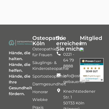
Osteopathie
So
Mitglied
Köln
erreichen
im
Sie mich
Osteopathie
Hände, die
0221 -
für Frauen
halten.
64 79
Säuglings- &
Hände, die
8888
Kinderosteopathie
helfen.
info@osteopathie-
Hände, die
Sportosteopathie
gebauer.de
Ihre
Darmgesundheit
Gesundheit
Knechtstedener
Honorar
fördern.
Str. 1
Wiebke
50733 Köln
Praxis
(Nippes)