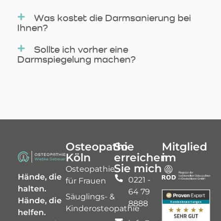
Was kostet die Darmsanierung bei
Ihnen?
Sollte ich vorher eine
Darmspiegelung machen?
Osteopathie
So
Mitglied
Köln
erreichen
im
Sie mich
Osteopathie
Hände, die
0221 -
für Frauen
halten.
64 79
Säuglings- &
Hände, die
8888
Kinderosteopathie
helfen.