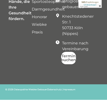
info@osteopathie-
Hände, die
Sportosteopathie
gebauer.de
Ihre
Darmgesundheit
Gesundheit
Knechtstedener
Honorar
fördern.
Str. 1
Wiebke
50733 Köln
Praxis
(Nippes)
Termine nach
Vereinbarung
Termin
buchen
© 2026 Osteopathie Wiebke Gebauer
Datenschutz
|
Impressum