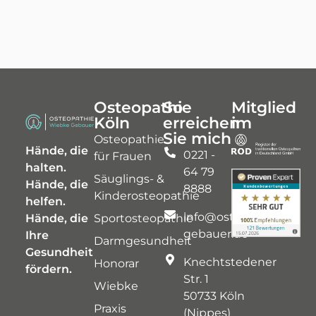
Osteopathie
So
Mitglied
Köln
erreichen
im
Sie mich
Osteopathie
Hände, die
0221 -
für Frauen
halten.
64 79
Säuglings- &
Hände, die
8888
Kinderosteopathie
helfen.
info@osteopathie-
Hände, die
Sportosteopathie
gebauer.de
Ihre
Darmgesundheit
Gesundheit
Knechtstedener
Honorar
fördern.
Str. 1
Wiebke
50733 Köln
Praxis
(Nippes)